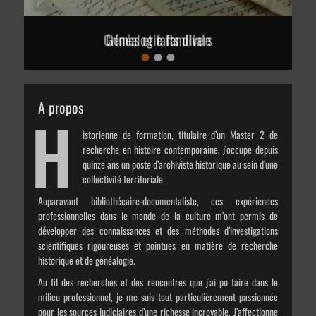
Crimes et faits divers
Généalogie familiale
•
•
•
Posté
Posté
le
le
de
de
gaelle
gaelle
A propos
H
istorienne de formation, titulaire d’un Master 2 de
recherche en histoire contemporaine, j’occupe depuis
quinze ans un poste d’archiviste historique au sein d’une
collectivité territoriale.
Auparavant bibliothécaire-documentaliste, ces expériences
professionnelles dans le monde de la culture m’ont permis de
développer des connaissances et des méthodes d’investigations
scientifiques rigoureuses et pointues en matière de recherche
historique et de généalogie.
Au fil des recherches et des rencontres que j’ai pu faire dans le
milieu professionnel, je me suis tout particulièrement passionnée
pour les sources judiciaires d’une richesse incroyable. J’affectionne